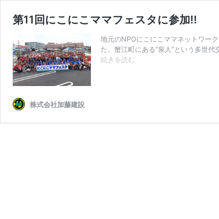
第11回にこにこママフェスタに参加!!
地元のNPOにこにこママネットワー
た。蟹江町にある“泉人”という多世代交
第
続きを読む
11
回
に
こ
株式会社加藤建設
に
こ
マ
マ
フ
ェ
ス
タ
に
参
加!!