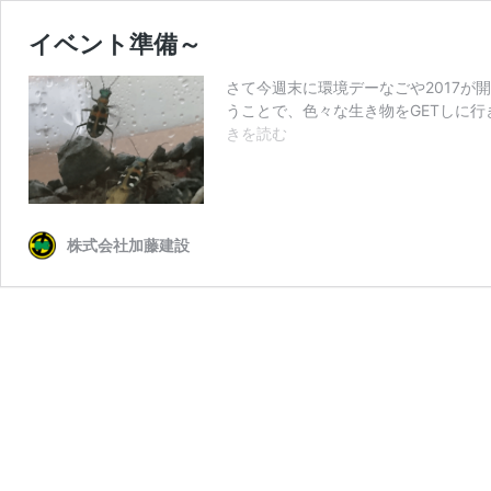
イベント準備～
さて今週末に環境デーなごや2017が
うことで、色々な生き物をGETしに行
イ
きを読む
ベ
ン
ト
準
株式会社加藤建設
備
～