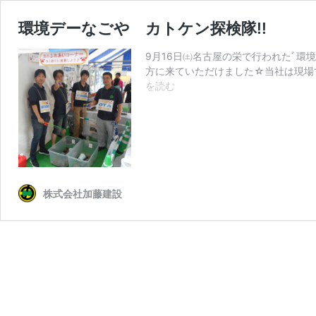
環境デーなごや カトケン探検隊!!
9月16日㈯名古屋の栄で行われたﾞ環境
方に来ていただけました☆当社は現場
環
を読む
境
デ
ー
な
ご
や
カ
株式会社加藤建設
ト
ケ
ン
探
検
隊!!