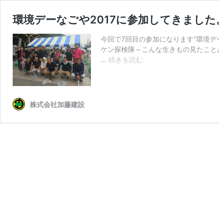
環境デーなごや2017に参加してきました
今回で7回目の参加になります“環境デ
ケン探検隊～こんな生きもの見たこと
環
…
続きを読む
境
デ
ー
な
株式会社加藤建設
ご
や
2017
に
参
加
し
て
き
ま
し