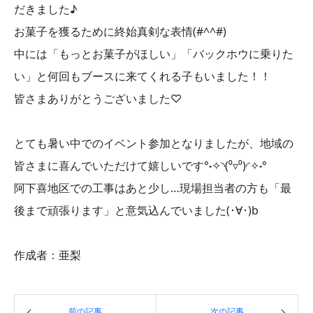
だきました♪
お菓子を獲るために終始真剣な表情(#^^#)
中には「もっとお菓子がほしい」「バックホウに乗りた
い」と何回もブースに来てくれる子もいました！！
皆さまありがとうございました♡
とても暑い中でのイベント参加となりましたが、地域の
皆さまに喜んでいただけて嬉しいです°˖✧◝(⁰▿⁰)◜✧˖°
阿下喜地区での工事はあと少し…現場担当者の方も「最
後まで頑張ります」と意気込んでいました(･∀･)b
作成者：亜梨
前の記事
次の記事