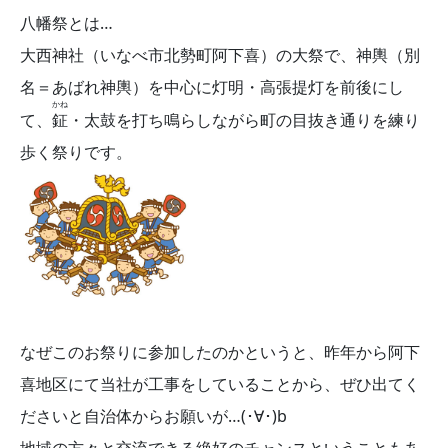
八幡祭とは…
大西神社（いなべ市北勢町阿下喜）の大祭で、神輿（別
名＝あばれ神輿）を中心に灯明・高張提灯を前後にし
かね
て、
鉦
・太鼓を打ち鳴らしながら町の目抜き通りを練り
歩く祭りです。
なぜこのお祭りに参加したのかというと、昨年から阿下
喜地区にて当社が工事をしていることから、ぜひ出てく
ださいと自治体からお願いが…(･∀･)b
地域の方々と交流できる絶好のチャンスということもあ