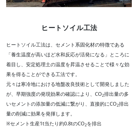
ヒートソイル工法
ヒートソイル工法は、セメント系固化材の特徴である
「養生温度が高いほど水和反応が活発になる」ところに
着目し、安定処理土の温度を昇温させることで様々な効
果を得ることができる工法です。
元々は寒冷地における地盤改良技術として開発しました
が、早期強度の発現効果の確認により、CO
排出量の多
2
いセメントの添加量の低減に繋がり、直接的にCO
排出
2
量の削減に効果を発揮します。
※セメント生産1t当たり約0.8tのCO
を排出
2