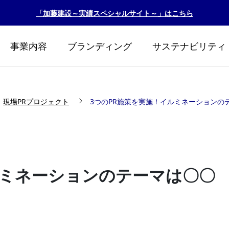
「加藤建設～実績スペシャルサイト～」はこちら
事業内容
ブランディング
サステナビリティ
現場PRプロジェクト
3つのPR施策を実施！イルミネーションの
ルミネーションのテーマは〇〇
リント2026
カトケンビオトープ『
生！！』