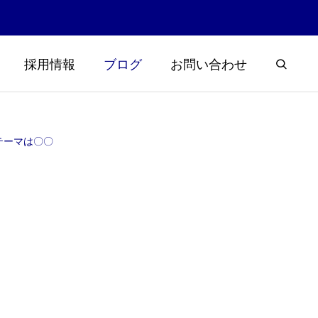
採用情報
ブログ
お問い合わせ
テーマは〇〇
浮草大量発
楽しく学ぼう霞ヶ浦と土木！