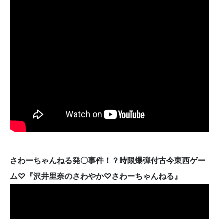
さわーちゃんねる発〇事件！？時限爆弾付古今東西ゲー
ム♡『沢井里奈のさわやか♡さわーちゃんねる』