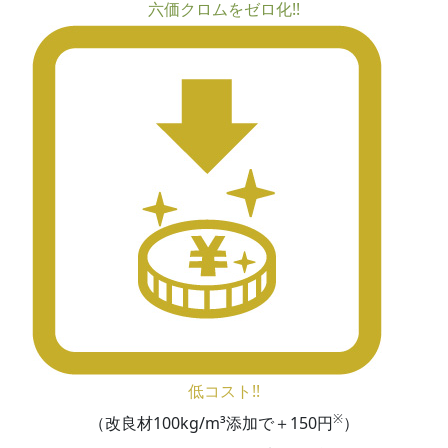
六価クロムをゼロ化!!
低コスト!!
※
（改良材100kg/m³添加で＋150円
）