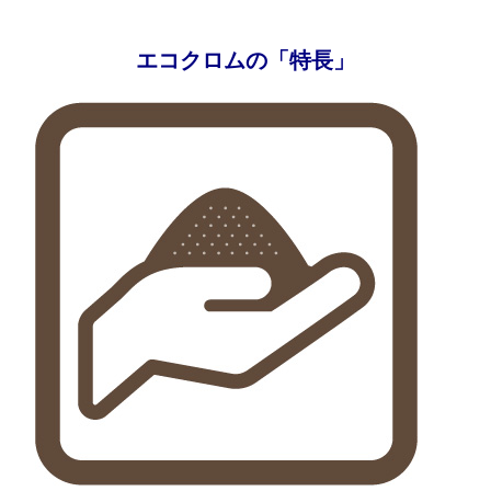
エコクロム
の
「特長」