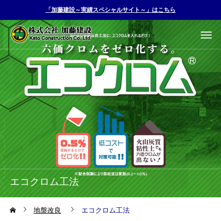
「加藤建設～実績スペシャルサイト～」はこちら
エコクロム工法
地盤改良
エコクロム工法