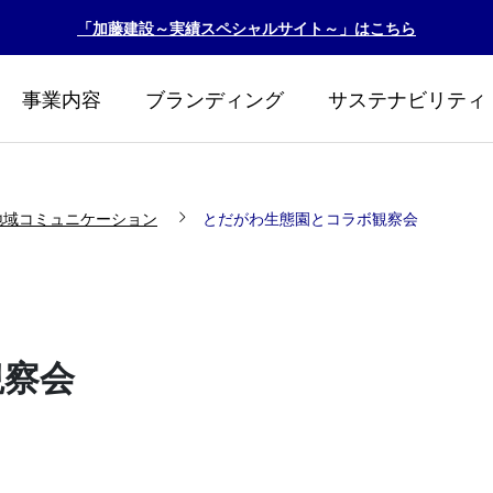
「加藤建設～実績スペシャルサイト～」はこちら
事業内容
ブランディング
サステナビリティ
地域コミュニケーション
とだがわ生態園とコラボ観察会
観察会
リント2026
カトケンビオトープ『
生！！』