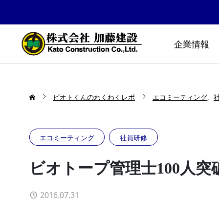
企業情報
ビオトくんのわくわくレポ
エコミーティング
エコミーティング
社員研修
ビオトープ管理士100人
2016.07.31
防災公園はどうやってできる
布勢スプ
の！？