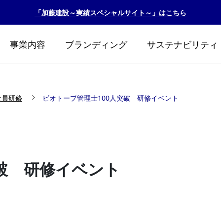
「加藤建設～実績スペシャルサイト～」はこちら
事業内容
ブランディング
サステナビリティ
社員研修
ビオトープ管理士100人突破 研修イベント
突破 研修イベント
リント2026
カトケンビオトープ『
生！！』