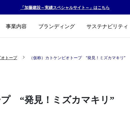
「加藤建設～実績スペシャルサイト～」はこちら
事業内容
ブランディング
サステナビリティ
ビオトープ
（仮称）カトケンビオトープ “発見！ミズカマキリ”
プ “発見！ミズカマキリ”
リント2026
カトケンビオトープ『
生！！』