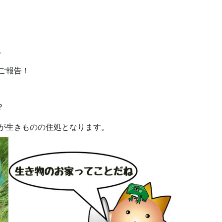
07.24
2026.07.22
。
ご報告！
？
が生きものの住処となります。