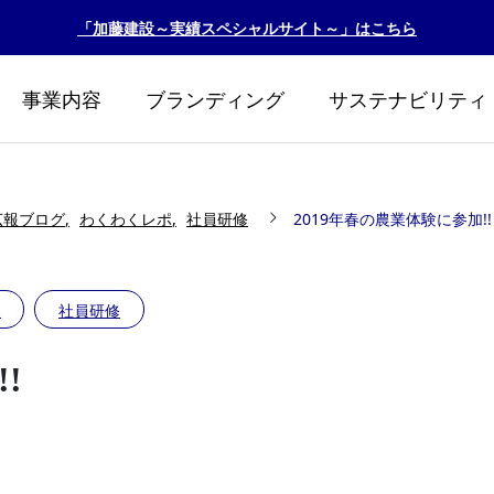
「加藤建設～実績スペシャルサイト～」はこちら
事業内容
ブランディング
サステナビリティ
広報ブログ
わくわくレポ
社員研修
2019年春の農業体験に参加!!
ポ
社員研修
!
リント2026
カトケンビオトープ『
生！！』