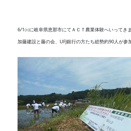
2026.
2026.07.27
6/1㈯に岐阜県恵那市にてＡＣＴ農業体験へいってきまし
加藤建設と藤の会、UFJ銀行の方たち総勢約90人が参加＼