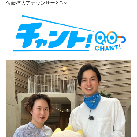
佐藤楠大
アナウンサーと°˖✧