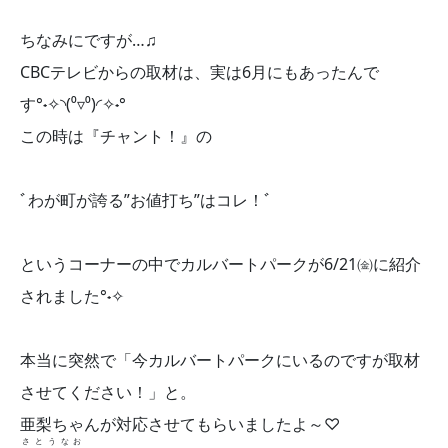
ちなみにですが…♫
CBCテレビからの取材は、実は6月にもあったんで
す°˖✧◝(⁰▿⁰)◜✧˖°
この時は『チャント！』の
ﾞわが町が誇る”お値打ち”はコレ！ﾞ
というコーナーの中でカルバートパークが6/21㈮に紹介
されました°˖✧
本当に突然で「今カルバートパークにいるのですが取材
させてください！」と。
亜梨ちゃんが対応させてもらいましたよ～♡
さとうなお