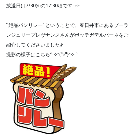
放送日は7/30㈫の17:30頃です°˖✧
ﾞ絶品パンリレーﾞということで、春日井市にあるブーラ
ンジュリープレヴナンスさんがボッテガデルパーネをご
紹介してくださいました♪
撮影の様子はこちら°˖✧◝(⁰▿⁰)◜✧˖°